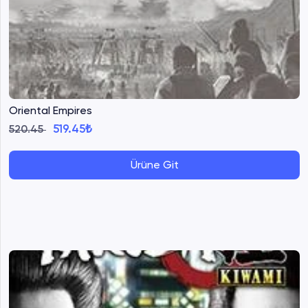
Oriental Empires
519.45₺
520.45
Ürüne Git