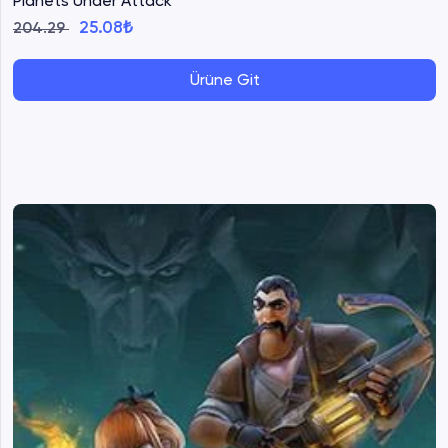
Planets Under Attack
25.08₺
204.29
Ürüne Git