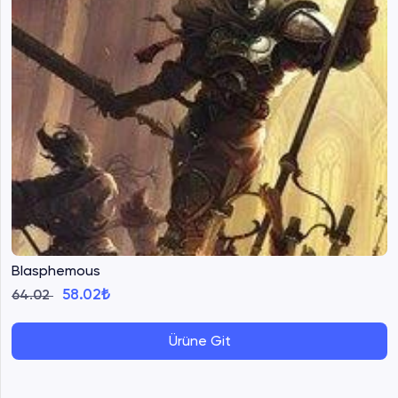
Blasphemous
58.02₺
64.02
Ürüne Git