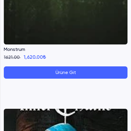
Monstrum
1,620.00₺
1621.00
Ürüne Git