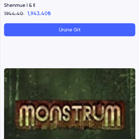
Shenmue I & II
1,943.40₺
1944.40
Ürüne Git