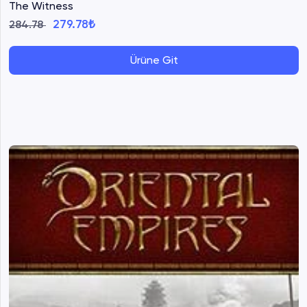
The Witness
279.78₺
284.78
Ürüne Git