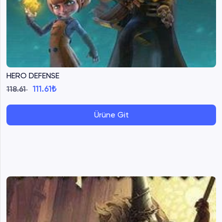
HERO DEFENSE
111.61₺
118.61
Ürüne Git