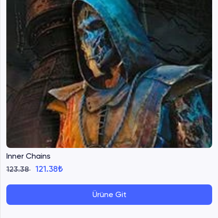
Inner Chains
121.38₺
123.38
Ürüne Git