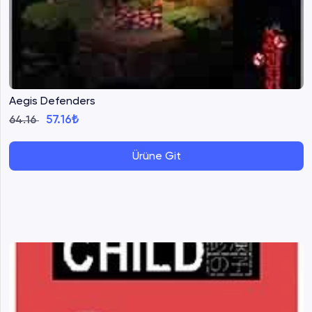
Aegis Defenders
57.16₺
64.16
Ürüne Git