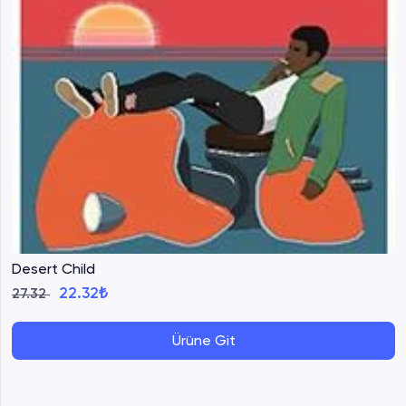
Desert Child
22.32₺
27.32
Ürüne Git