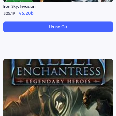
Iron Sky: Invasion
46.20₺
325.19
Ürüne Git