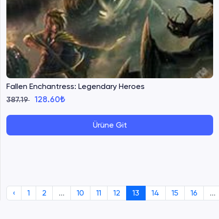
Fallen Enchantress: Legendary Heroes
128.60₺
387.19
Ürüne Git
‹
1
2
...
10
11
12
13
14
15
16
...