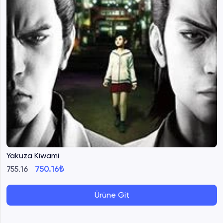
Yakuza Kiwami
750.16₺
755.16
Ürüne Git