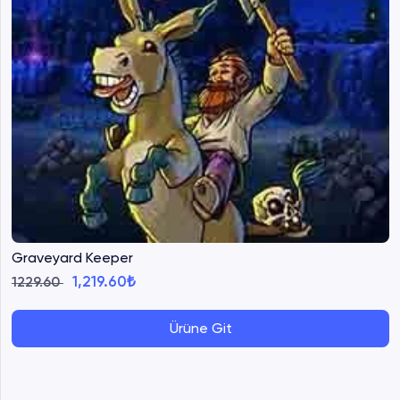
Graveyard Keeper
1,219.60₺
1229.60
Ürüne Git