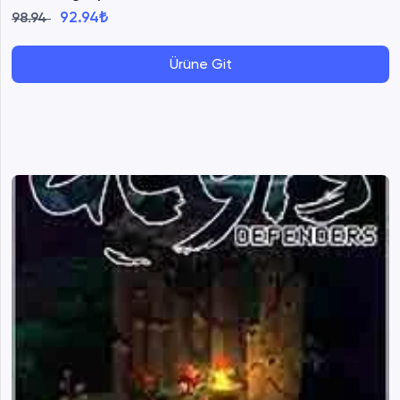
92.94₺
98.94
Ürüne Git