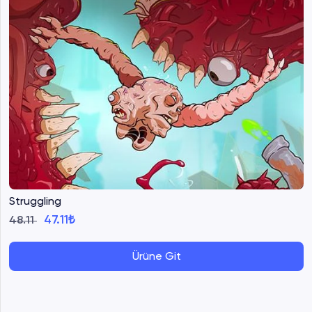
Struggling
47.11₺
48.11
Ürüne Git