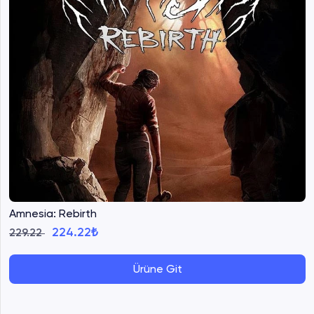
Amnesia: Rebirth
224.22₺
229.22
Ürüne Git