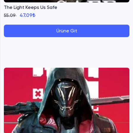
The Light Keeps Us Safe
47.09₺
55.09
Ürüne Git