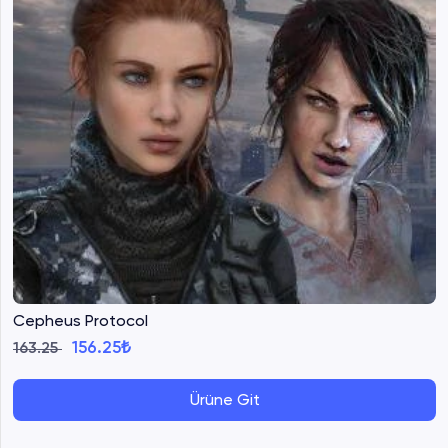
Cepheus Protocol
156.25₺
163.25
Ürüne Git