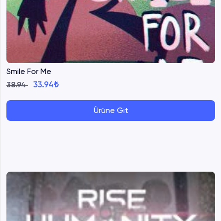
Smile For Me
33.94₺
38.94
Ürüne Git