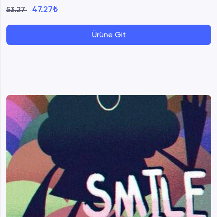
47.27₺
53.27
Ürüne Git