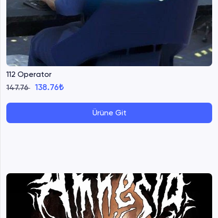
112 Operator
138.76₺
147.76
Ürüne Git