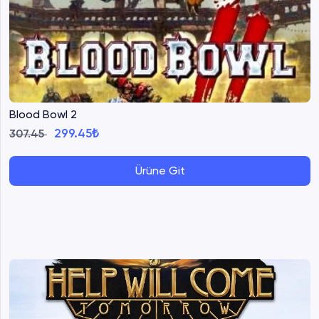
Blood Bowl 2
299.45₺
307.45
Ürüne Git