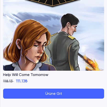
Help Will Come Tomorrow
111.13₺
118.13
Ürüne Git