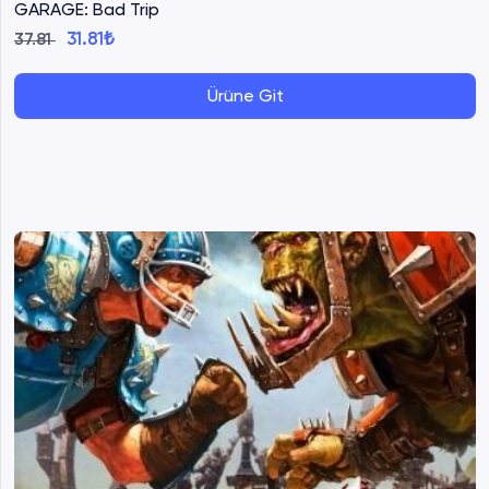
GARAGE: Bad Trip
31.81₺
37.81
Ürüne Git