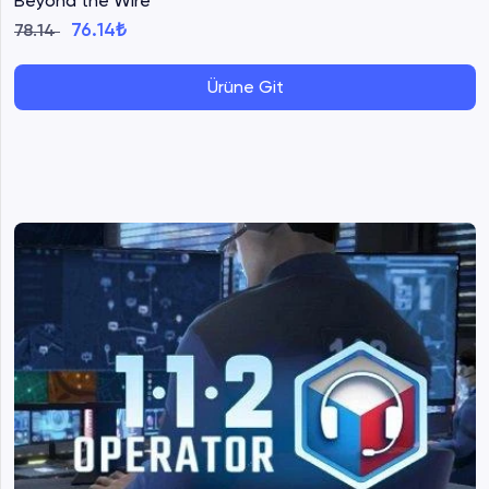
Beyond the Wire
76.14₺
78.14
Ürüne Git