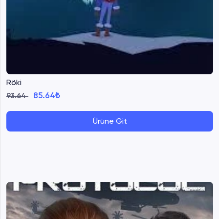
Röki
85.64₺
93.64
Ürüne Git