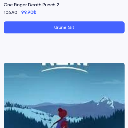
One Finger Death Punch 2
99.90₺
106.90
Ürüne Git