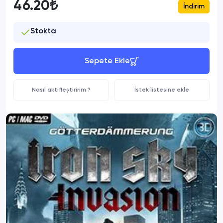
46.20₺
İndirim
Stokta
Sepete Ekle
Nasıl aktifleştiririm ?
İstek listesine ekle