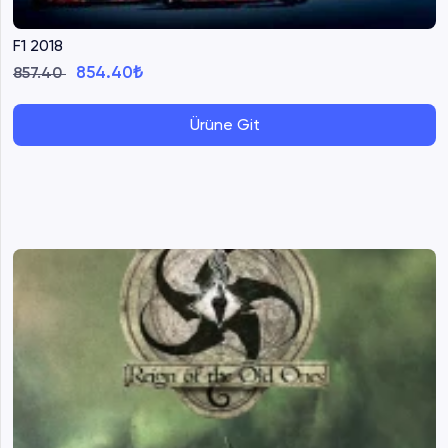
F1 2018
854.40₺
857.40
Ürüne Git