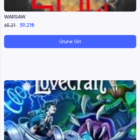
WARSAW
59.21₺
65.21
Ürüne Git