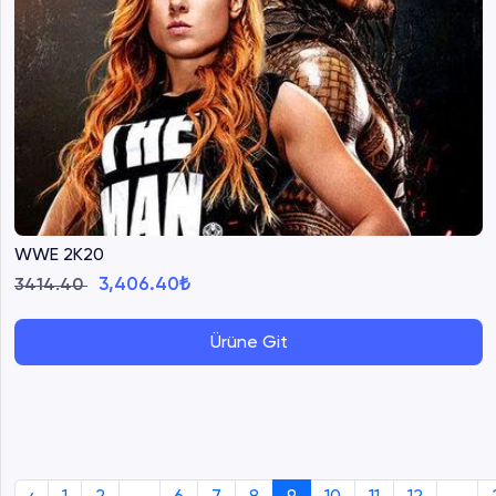
WWE 2K20
3,406.40₺
3414.40
Ürüne Git
‹
1
2
...
6
7
8
9
10
11
12
...