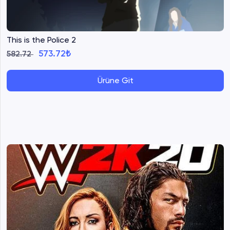
This is the Police 2
573.72₺
582.72
Ürüne Git