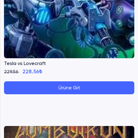
Tesla vs Lovecraft
228.56₺
229.56
Ürüne Git