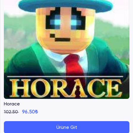
Horace
96.50₺
102.50
Ürüne Git