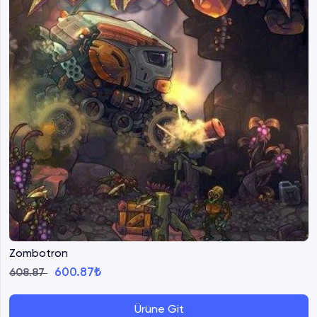
Zombotron
600.87₺
608.87
Ürüne Git