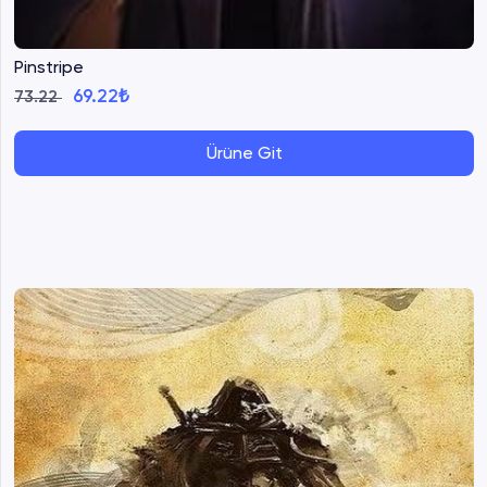
Pinstripe
69.22₺
73.22
Ürüne Git