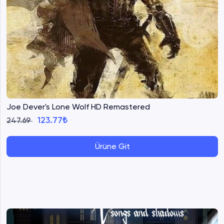
Joe Dever's Lone Wolf HD Remastered
123.77₺
247.69
Ürüne Git