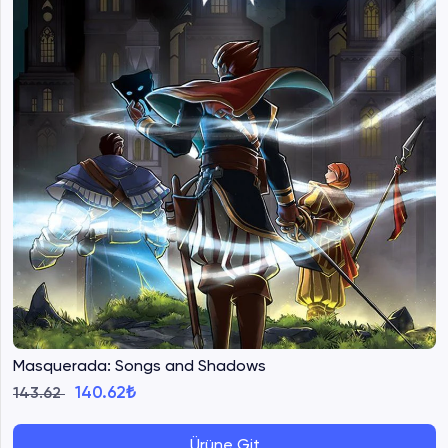
Masquerada: Songs and Shadows
140.62₺
143.62
Ürüne Git