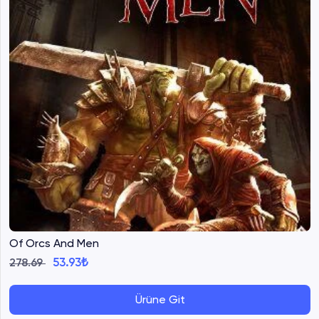
Of Orcs And Men
53.93₺
278.69
Ürüne Git