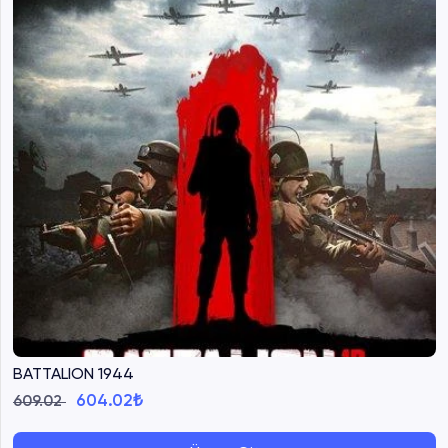
BATTALION 1944
604.02₺
609.02