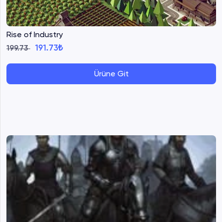
Rise of Industry
191.73₺
199.73
Ürüne Git