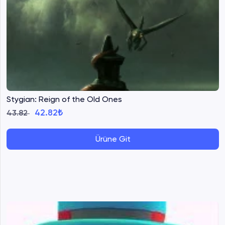
Stygian: Reign of the Old Ones
42.82₺
43.82
Ürüne Git