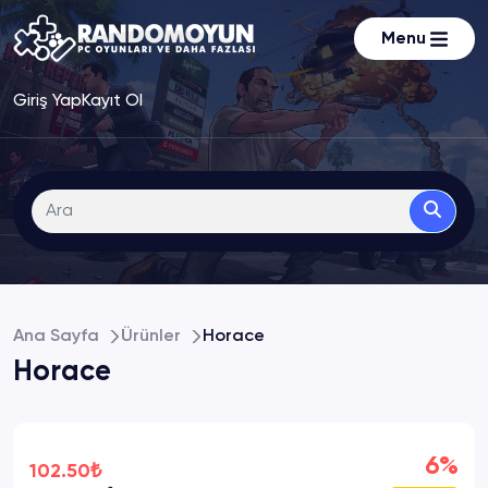
Menu
Giriş Yap
Kayıt Ol
Ana Sayfa
Ürünler
Horace
Horace
6%
102.50₺