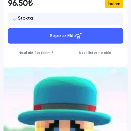
96.50₺
İndirim
Stokta
Sepete Ekle
Nasıl aktifleştiririm ?
İstek listesine ekle