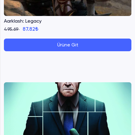
Aarklash: Legacy
87.82₺
495.69
Ürüne Git