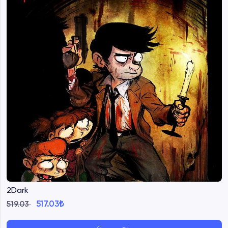
2Dark
517.03₺
519.03