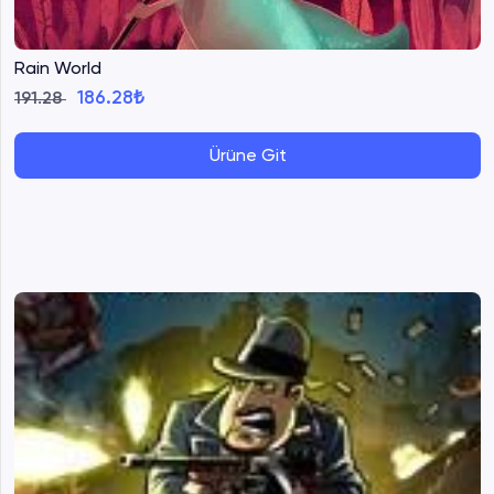
Rain World
186.28₺
191.28
Ürüne Git