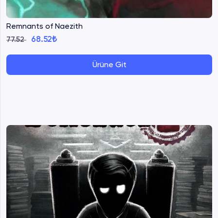
Remnants of Naezith
68.52₺
77.52
Ürüne Git