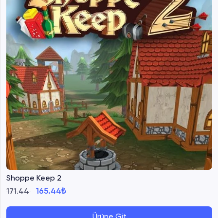
Shoppe Keep 2
165.44₺
171.44
Ürüne Git