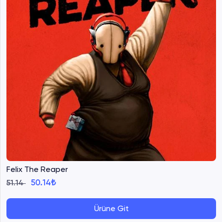
Felix The Reaper
50.14₺
51.14
Ürüne Git