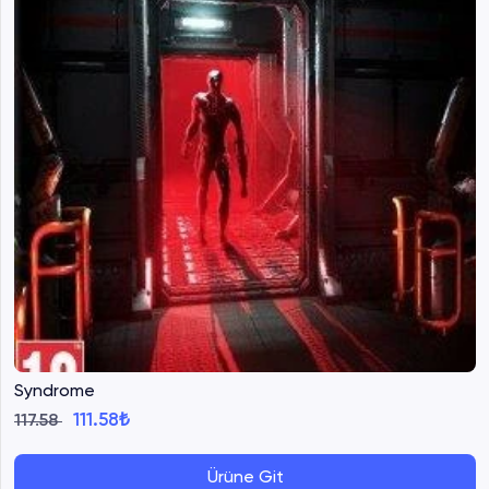
Syndrome
111.58₺
117.58
Ürüne Git