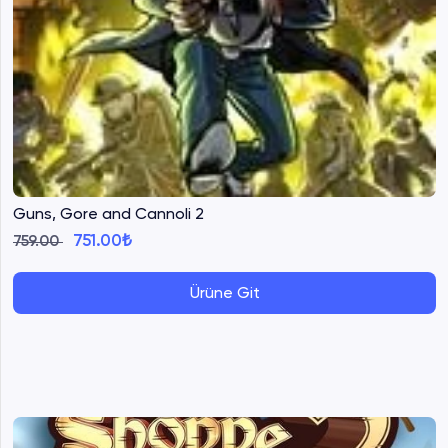
Guns, Gore and Cannoli 2
751.00₺
759.00
Ürüne Git