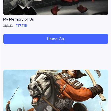
My Memory of Us
117.11₺
118.11
Ürüne Git