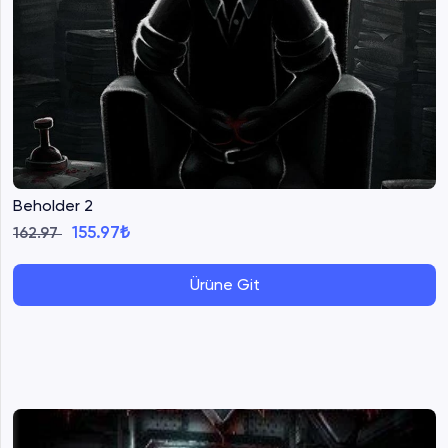
Beholder 2
155.97₺
162.97
Ürüne Git