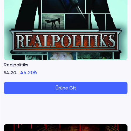
Realpolitiks
46.20₺
54.20
Ürüne Git