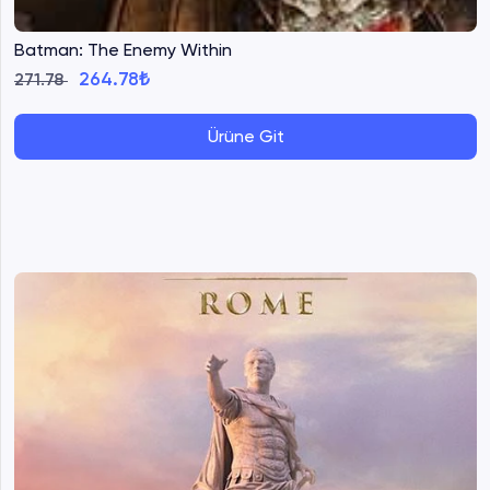
Batman: The Enemy Within
264.78₺
271.78
Ürüne Git