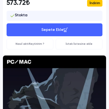
573.72₺
İndirim
Stokta
Sepete Ekle
Nasıl aktifleştiririm ?
İstek listesine ekle