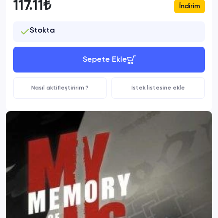
117.11₺
İndirim
Stokta
Sepete Ekle
Nasıl aktifleştiririm ?
İstek listesine ekle