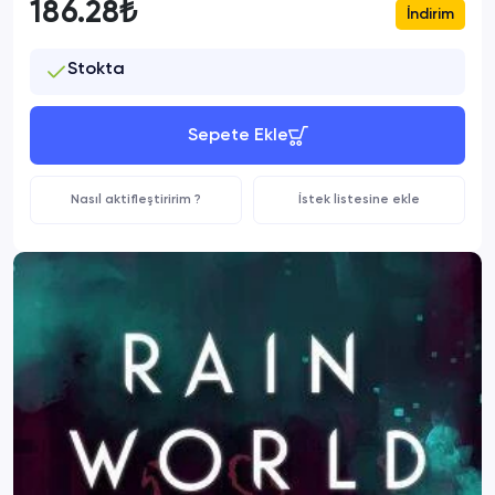
186.28₺
İndirim
Stokta
Sepete Ekle
Nasıl aktifleştiririm ?
İstek listesine ekle