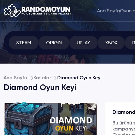
Ana Sayfa
Oyunla
STEAM
ORIGIN
UPLAY
XBOX
Ana Sayfa
Kasalar
Diamond Oyun Keyi
Diamond Oyun Keyi
Diamond
Bu ürünü 
kampanyal