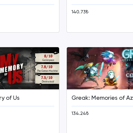
140.73₺
y of Us
Greak: Memories of Az
134.24₺