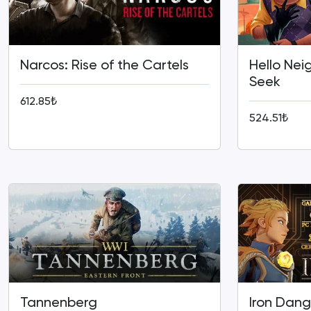
Narcos: Rise of the Cartels
Hello Nei
Seek
612.85₺
524.51₺
Tannenberg
Iron Dang