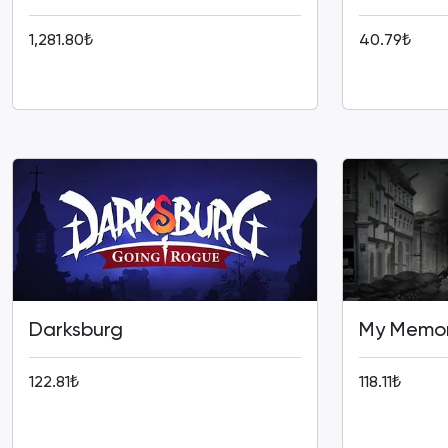
1,281.80₺
40.79₺
Darksburg
My Memor
122.81₺
118.11₺