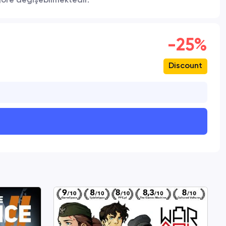
 göre değişebilmektedir.
-25%
Discount