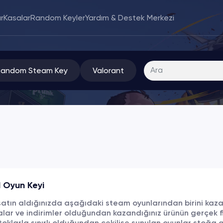
r
Kasalar
Random Keyler
Yardım & Destek Merkezi
Random Steam Key
Valorant
 Oyun Keyi
satın aldığınızda aşağıdaki steam oyunlarından birini ka
ar ve indirimler olduğundan kazandığınız ürünün gerçek fi