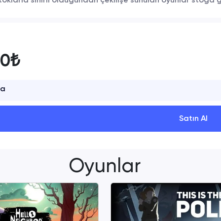
toklarla sınırlı olduğundan çekilişe sunulan oyunlar stoğa
00₺
ta
Satın Al
Oyunlar