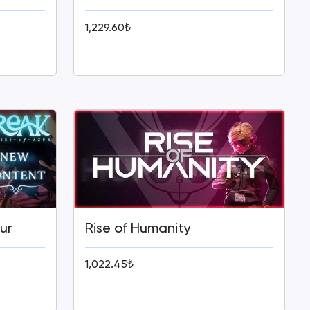
1,229.60₺
ur
Rise of Humanity
1,022.45₺