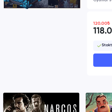
Oyunlar s
120.00₺
118.
Stok