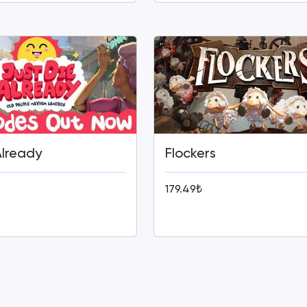
Already
Flockers
179.49₺