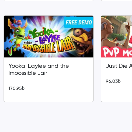
Yooka-Laylee and the
Just Die 
Impossible Lair
96.03₺
170.95₺