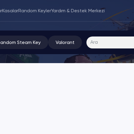
r
Kasalar
Random Keyler
Yardım & Destek Merkezi
Random Steam Key
Valorant