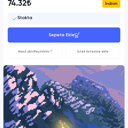
74.32₺
İndirim
Stokta
Sepete Ekle
Nasıl aktifleştiririm ?
İstek listesine ekle