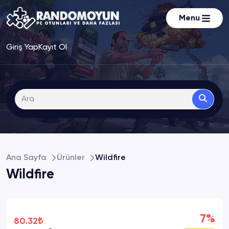
Menu
Giriş Yap
Kayıt Ol
Ana Sayfa
Ürünler
Wildfire
Wildfire
7%
80.32₺