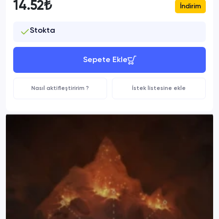
14.52₺
İndirim
Stokta
Sepete Ekle
Nasıl aktifleştiririm ?
İstek listesine ekle