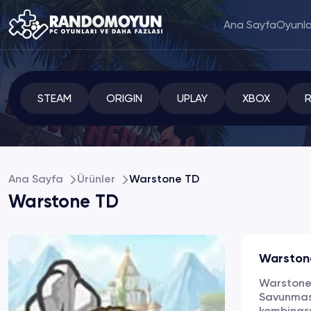
Ana Sayfa
Oyunla
STEAM
ORIGIN
UPLAY
XBOX
Ana Sayfa
Ürünler
Warstone TD
Warstone TD
Warston
Warstone, 
Savunması 