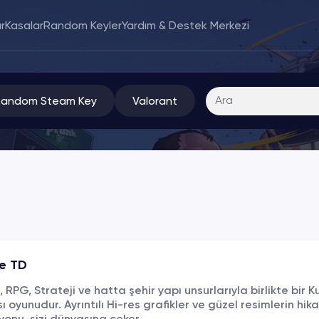
r
Kasalar
Random Keyler
Yardım & Destek Merkezi
Random Steam Key
Valorant
e TD
RPG, Strateji ve hatta şehir yapı unsurlarıyla birlikte bir K
oyunudur. Ayrıntılı Hi-res grafikler ve güzel resimlerin hik