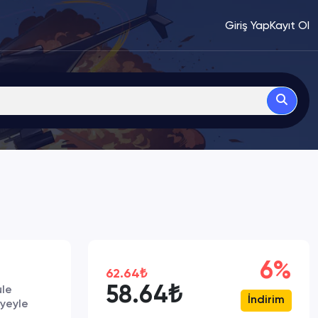
Giriş Yap
Kayıt Ol
6%
62.64₺
58.64₺
ule
İndirim
ayeyle