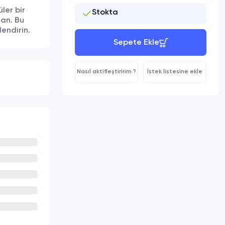
ler bir
Stokta
man. Bu
lendirin.
Sepete Ekle
Nasıl aktifleştiririm ?
İstek listesine ekle