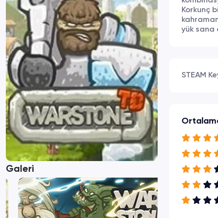
kombinasy
Korkunç bi
kahraman 
yük sana d
STEAM Ke
Ortalam
Galeri