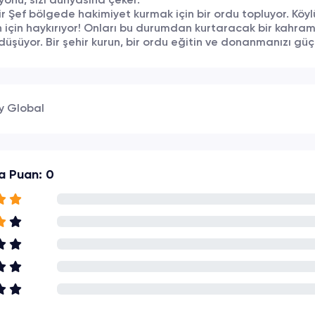
onu, sizi dünyasına çeker.
r Şef bölgede hakimiyet kurmak için bir ordu topluyor. Köylü
için haykırıyor! Onları bu durumdan kurtaracak bir kahra
üşüyor. Bir şehir kurun, bir ordu eğitin ve donanmanızı güç
y Global
a Puan: 0