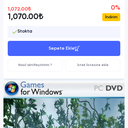
0%
1,072.00₺
1,070.00₺
İndirim
Stokta
Sepete Ekle
Nasıl aktifleştiririm ?
İstek listesine ekle