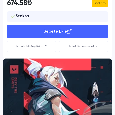
674.58₺
İndirim
Stokta
Sepete Ekle
Nasıl aktifleştiririm ?
İstek listesine ekle