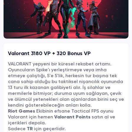
Valorant 3180 VP + 320 Bonus VP
VALORANT yepyeni bir küresel rekabet ortamı.
Oyuncuların Spike'ı yerleştirmeye veya imha
etmeye çalıştığı, 5'e 5'lik, herkesin tur başına tek
cana sahip olduğu bu taktiksel nişancılık oyununda
13 turu ilk kazanan galibiyeti alır. İş silahlar ve
mermilerle bitmiyor; duruma uyum sağlayan, çevik
ve ölümcül yetenekleri olan ajanlardan birini seç ve
kendini gösterebileceğin anları kolla.
Riot Games
Ekibinin efsane Tactical FPS oyunu
Valorant için hemen
Valorant Points
satın al ve
içerikleri depola.
Sadece
TR
için geçerlidir.