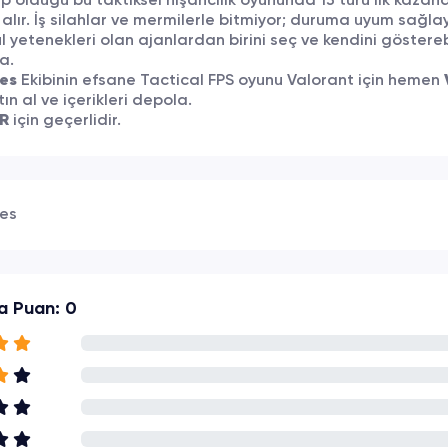
p olduğu bu taktiksel nişancılık oyununda 13 turu ilk kazan
 alır. İş silahlar ve mermilerle bitmiyor; duruma uyum sağla
l yetenekleri olan ajanlardan birini seç ve kendini göstere
la.
es
Ekibinin efsane Tactical FPS oyunu Valorant için hemen
ın al ve içerikleri depola.
R
için geçerlidir.
es
a Puan: 0