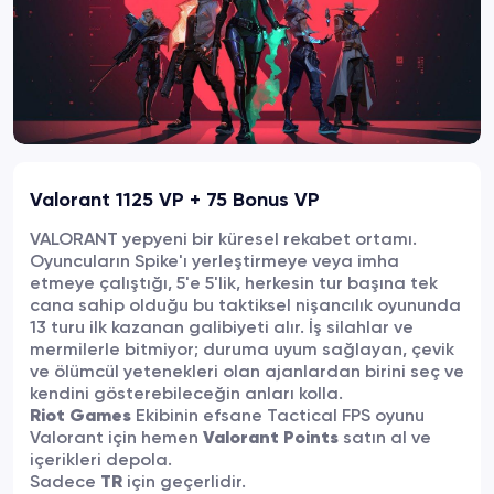
Valorant 1125 VP + 75 Bonus VP
VALORANT yepyeni bir küresel rekabet ortamı.
Oyuncuların Spike'ı yerleştirmeye veya imha
etmeye çalıştığı, 5'e 5'lik, herkesin tur başına tek
cana sahip olduğu bu taktiksel nişancılık oyununda
13 turu ilk kazanan galibiyeti alır. İş silahlar ve
mermilerle bitmiyor; duruma uyum sağlayan, çevik
ve ölümcül yetenekleri olan ajanlardan birini seç ve
kendini gösterebileceğin anları kolla.
Riot Games
Ekibinin efsane Tactical FPS oyunu
Valorant için hemen
Valorant Points
satın al ve
içerikleri depola.
Sadece
TR
için geçerlidir.