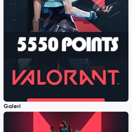
Galeri