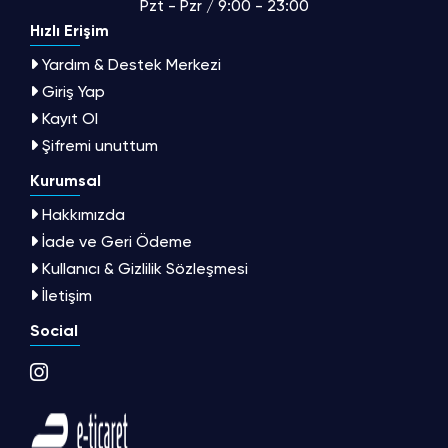
Pzt - Pzr / 9:00 - 23:00
Hızlı Erişim
Yardım & Destek Merkezi
Giriş Yap
Kayıt Ol
Şifremi unuttum
Kurumsal
Hakkımızda
İade ve Geri Ödeme
Kullanıcı & Gizlilik Sözleşmesi
İletişim
Social