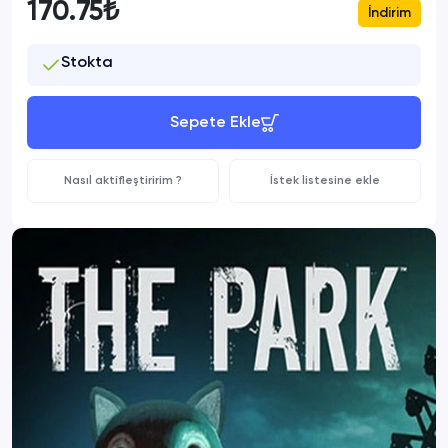
170.75₺
İndirim
Stokta
Sepete Ekle
Nasıl aktifleştiririm ?
İstek listesine ekle