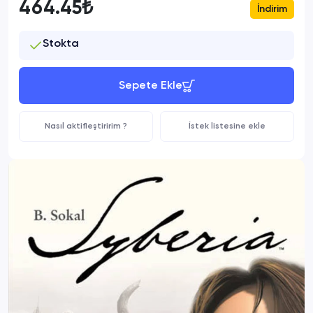
464.45₺
İndirim
Stokta
Sepete Ekle
Nasıl aktifleştiririm ?
İstek listesine ekle