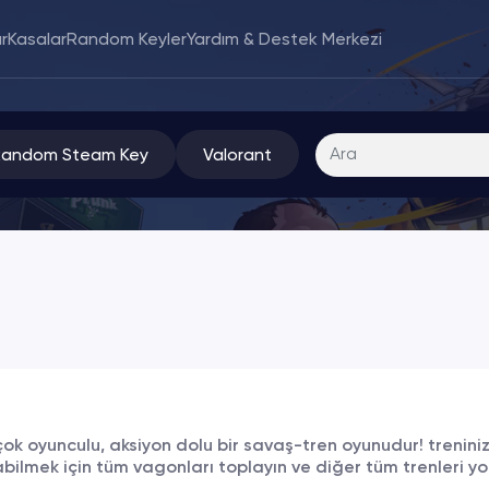
r
Kasalar
Random Keyler
Yardım & Destek Merkezi
Random Steam Key
Valorant
ok oyunculu, aksiyon dolu bir savaş-tren oyunudur! trenini
bilmek için tüm vagonları toplayın ve diğer tüm trenleri yo