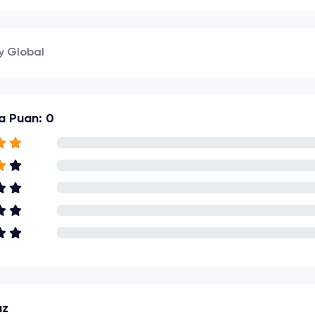
y Global
a Puan: 0
az