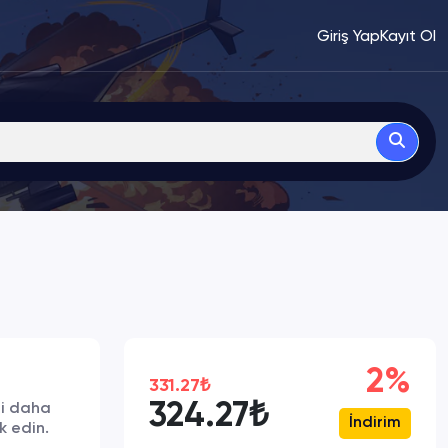
Giriş Yap
Kayıt Ol
2%
331.27₺
324.27₺
zi daha
İndirim
k edin.