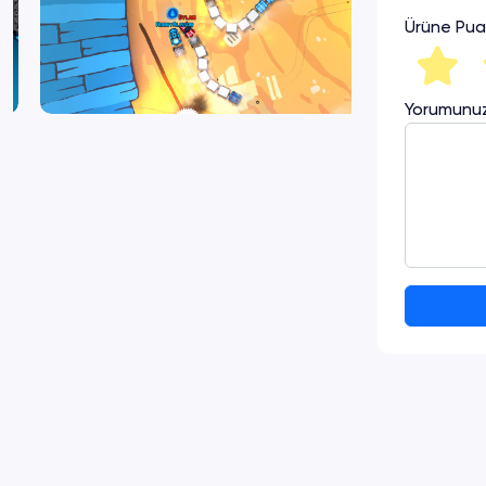
Ürüne Pua
Yorumunu