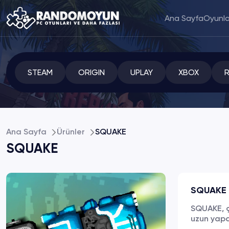
Ana Sayfa
Oyunla
STEAM
ORIGIN
UPLAY
XBOX
Ana Sayfa
Ürünler
SQUAKE
SQUAKE
SQUAKE
SQUAKE, ç
uzun yapa