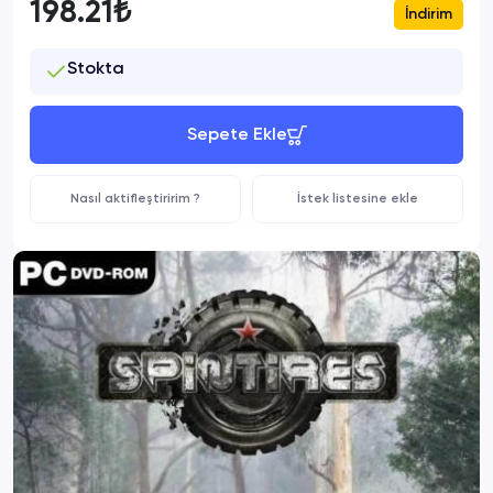
198.21₺
İndirim
Stokta
Sepete Ekle
Nasıl aktifleştiririm ?
İstek listesine ekle