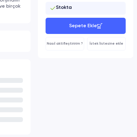
rijinalin
 ve birçok
Stokta
Sepete Ekle
Nasıl aktifleştiririm ?
İstek listesine ekle