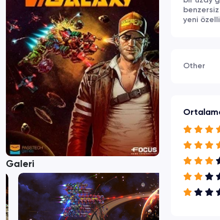
bir uzay 
benzersiz 
yeni özell
Other
Ortalam
Galeri