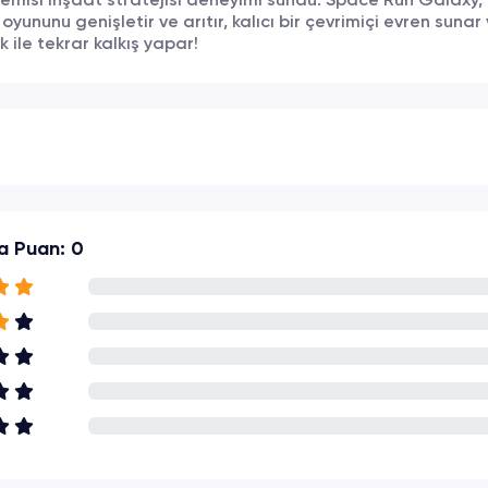
gemisi inşaat stratejisi deneyimi sundu. Space Run Galaxy, o
oyununu genişletir ve arıtır, kalıcı bir çevrimiçi evren sunar
ik ile tekrar kalkış yapar!
a Puan: 0