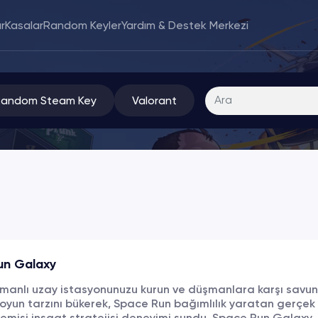
r
Kasalar
Random Keyler
Yardım & Destek Merkezi
Random Steam Key
Valorant
un Galaxy
anlı uzay istasyonunuzu kurun ve düşmanlara karşı savun
yun tarzını bükerek, Space Run bağımlılık yaratan gerçek