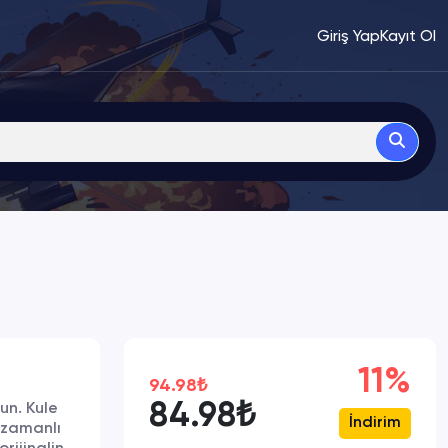
Giriş Yap
Kayıt Ol
11%
94.98₺
84.98₺
un. Kule
İndirim
 zamanlı