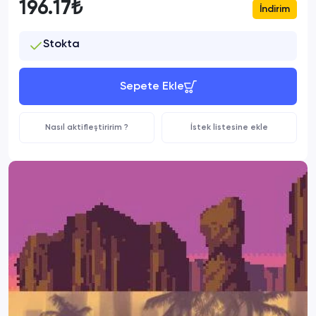
196.17₺
İndirim
Stokta
Sepete Ekle
Nasıl aktifleştiririm ?
İstek listesine ekle