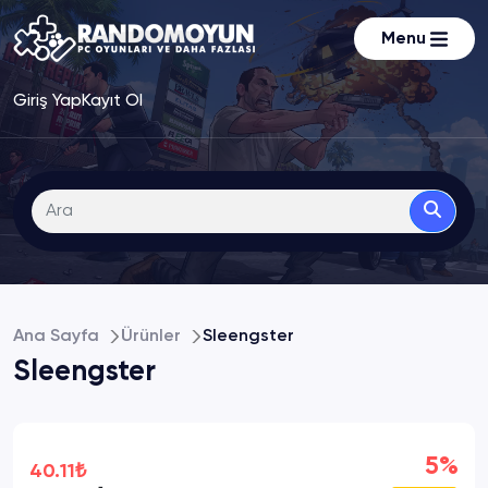
Menu
Giriş Yap
Kayıt Ol
Ana Sayfa
Ürünler
Sleengster
Sleengster
5%
40.11₺