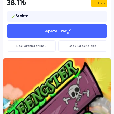
38.11₺
İndirim
Stokta
Sepete Ekle
Nasıl aktifleştiririm ?
İstek listesine ekle