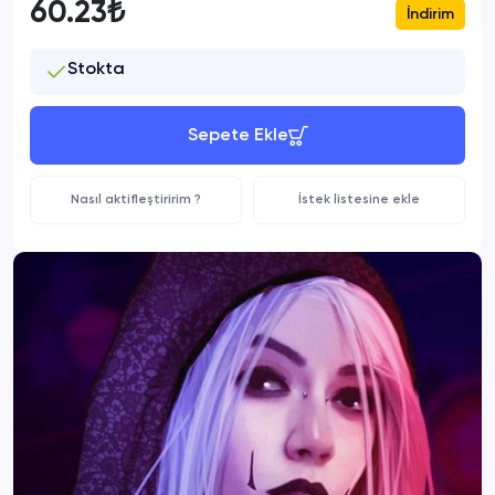
60.23₺
İndirim
Stokta
Sepete Ekle
Nasıl aktifleştiririm ?
İstek listesine ekle