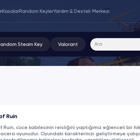
r
Kasalar
Random Keyler
Yardım & Destek Merkezi
Random Steam Key
Valorant
of Ruin
 Ruin, cüce kabilesinin reisliğini yaptığımız eğlenceli bir hi
acera oyunudur. Oyundaki karakterinizi geliştirmeye çalışı