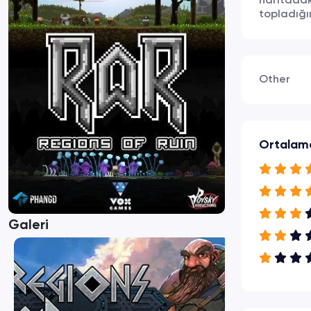
haritadak
topladığı
Other
Ortalam
Galeri