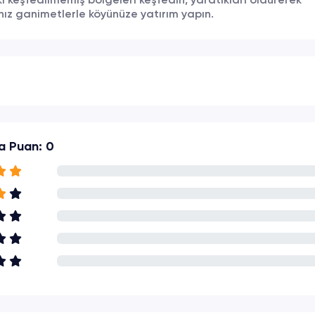
i keşfedilmemiş bölgeleri keşfedin, yaratıkları öldürerek
nız ganimetlerle köyünüze yatırım yapın.
a Puan: 0