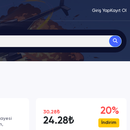
Giriş Yap
Kayıt Ol
20%
30.28₺
24.28₺
kayesi
İndirim
n,