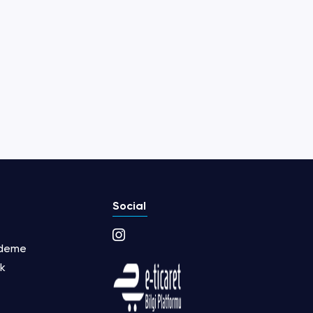
Social
Ödeme
ik