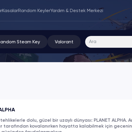
r
Kasalar
Random Keyler
Yardım & Destek Merkezi
Random Steam Key
Valorant
ALPHA
tehlikelerle dolu, güzel bir uzaylı dünyası: PLANET ALPHA. 
 tarafından kovalanırken hayatta kalabilmek için gecenin