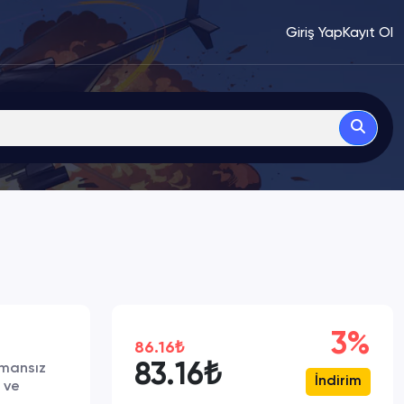
Giriş Yap
Kayıt Ol
3%
86.16₺
83.16₺
Amansız
İndirim
 ve