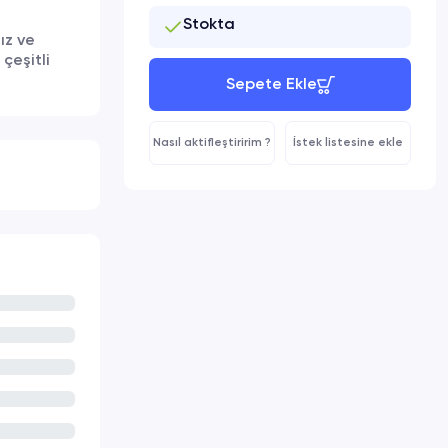
Stokta
ız ve
çeşitli
Sepete Ekle
Nasıl aktifleştiririm ?
İstek listesine ekle