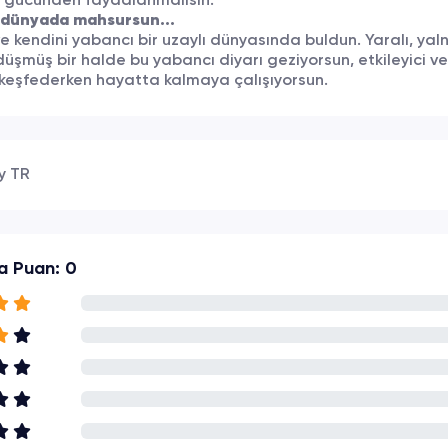
 gücünden faydalanmalısın.
r dünyada mahsursun...
e kendini yabancı bir uzaylı dünyasında buldun. Yaralı, yaln
üşmüş bir halde bu yabancı diyarı geziyorsun, etkileyici ve 
 keşfederken hayatta kalmaya çalışıyorsun.
y TR
a Puan: 0