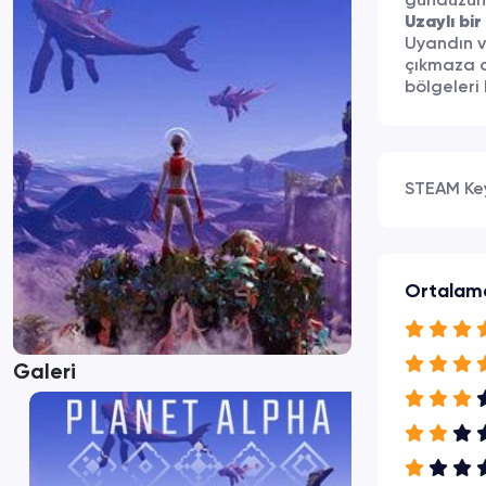
gündüzün
Uzaylı bi
Uyandın v
çıkmaza d
bölgeleri
STEAM Ke
Ortalam
Galeri