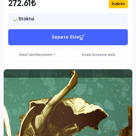
272.61₺
İndirim
Stokta
Sepete Ekle
Nasıl aktifleştiririm ?
İstek listesine ekle