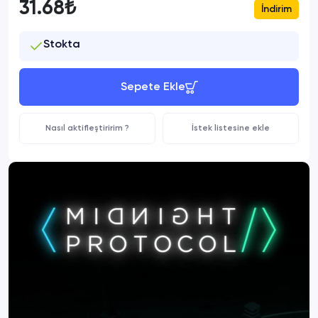
31.68₺
İndirim
Stokta
Sepete Ekle
Nasıl aktifleştiririm ?
İstek listesine ekle