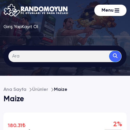
Menu
Giriş Yap
Kayıt Ol
Ana Sayfa
Ürünler
Maize
Maize
2%
180.31₺