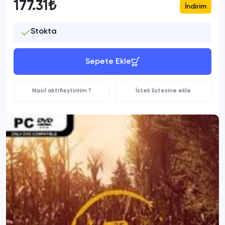
177.31₺
İndirim
Stokta
Sepete Ekle
Nasıl aktifleştiririm ?
İstek listesine ekle