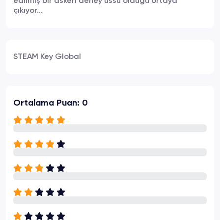
edilmiş bir askeri deney üssü olduğu ortaya
çıkıyor...
STEAM Key Global
Ortalama Puan: 0