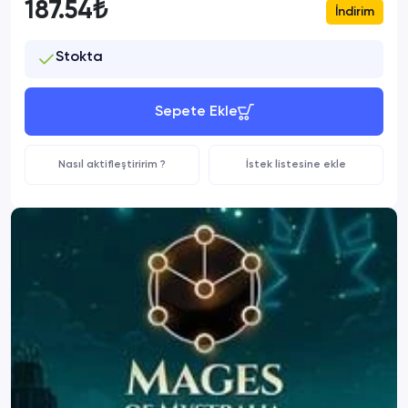
187.54₺
İndirim
Stokta
Sepete Ekle
Nasıl aktifleştiririm ?
İstek listesine ekle