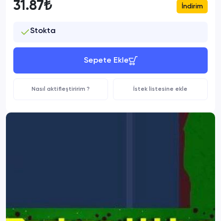
31.87₺
İndirim
Stokta
Sepete Ekle
Nasıl aktifleştiririm ?
İstek listesine ekle