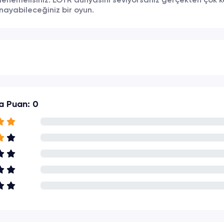
enemelisiniz. LOTR dünyasını seviyorsanız gerçekten çok k
nayabileceğiniz bir oyun.
a Puan: 0