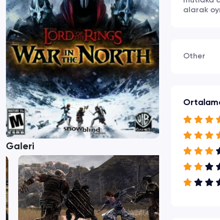
mutlaka d
alarak oy
Other
Ortalam
Galeri