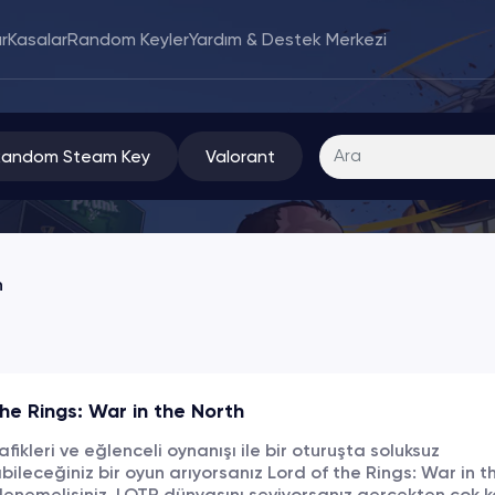
r
Kasalar
Random Keyler
Yardım & Destek Merkezi
Random Steam Key
Valorant
h
the Rings: War in the North
rafikleri ve eğlenceli oynanışı ile bir oturuşta soluksuz
ileceğiniz bir oyun arıyorsanız Lord of the Rings: War in t