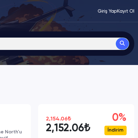
Giriş Yap
Kayıt Ol
0%
2,154.06₺
2,152.06₺
İndirim
he North'u