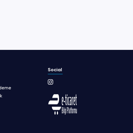
Social
Ödeme
ik