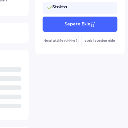
eyif
Stokta
Sepete Ekle
Nasıl aktifleştiririm ?
İstek listesine ekle