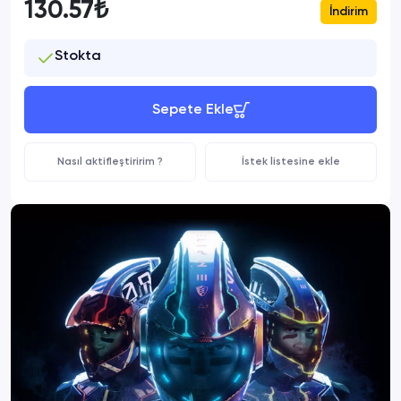
130.57₺
İndirim
Stokta
Sepete Ekle
Nasıl aktifleştiririm ?
İstek listesine ekle