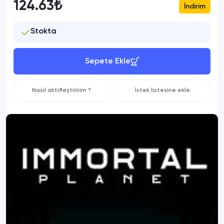
124.63₺
İndirim
Stokta
Sepete Ekle
Nasıl aktifleştiririm ?
İstek listesine ekle