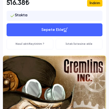
516.38₺
İndirim
Stokta
Sepete Ekle
Nasıl aktifleştiririm ?
İstek listesine ekle