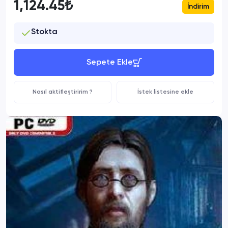
1,124.45₺
İndirim
Stokta
Sepete Ekle
Nasıl aktifleştiririm ?
İstek listesine ekle