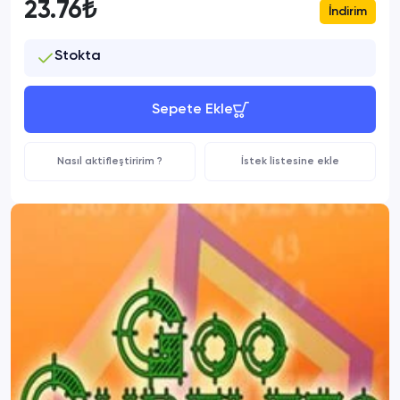
23.76₺
İndirim
Stokta
Sepete Ekle
Nasıl aktifleştiririm ?
İstek listesine ekle