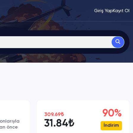
Giriş Yap
Kayıt Ol
90%
309.69₺
31.84₺
onlarıyla
İndirim
tan önce