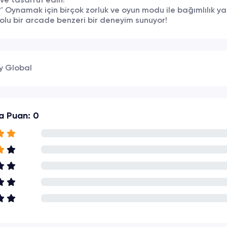
 ve tasarruf edin!
?' Oynamak için birçok zorluk ve oyun modu ile bağımlılık y
polu bir arcade benzeri bir deneyim sunuyor!
y Global
a Puan: 0