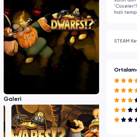
satın alın
'Cüceler!
hızlı tem
STEAM Ke
Ortalam
Galeri