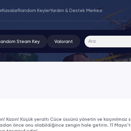
r
Kasalar
Random Keyler
Yardım & Destek Merkezi
Random Steam Key
Valorant
ın! Kazın! Küçük yeraltı Cüce üssünü yönetin ve kaçınılmaz s
adan önce onu olabildiğince zengin hale getirin. 11 Mayıs'