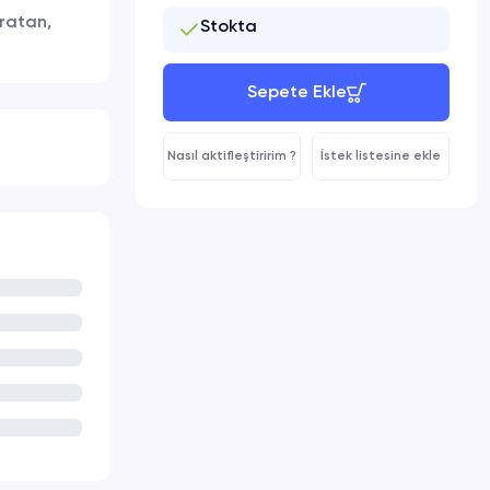
aratan,
Stokta
Sepete Ekle
Nasıl aktifleştiririm ?
İstek listesine ekle