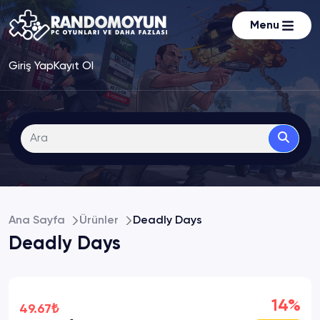
Menu
Giriş Yap
Kayıt Ol
Ana Sayfa
Ürünler
Deadly Days
Deadly Days
14%
49.67₺