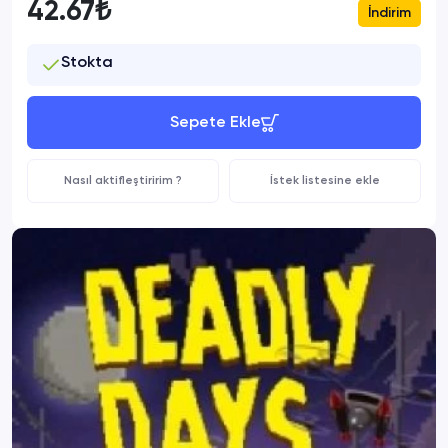
42.67₺
İndirim
Stokta
Sepete Ekle
Nasıl aktifleştiririm ?
İstek listesine ekle