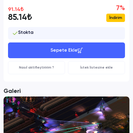
7%
91.14₺
85.14₺
İndirim
Stokta
Sepete Ekle
Nasıl aktifleştiririm ?
İstek listesine ekle
Galeri