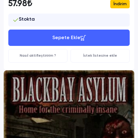
57.98₺
İndirim
Stokta
Sepete Ekle
Nasıl aktifleştiririm ?
İstek listesine ekle