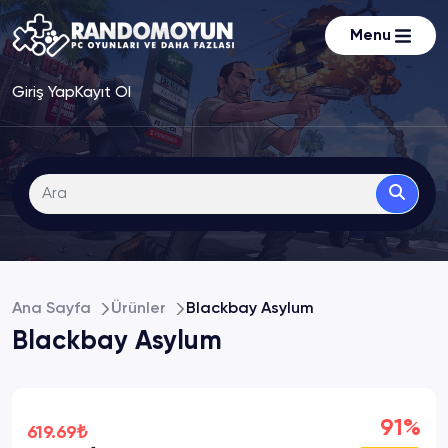
Menu
Giriş Yap
Kayıt Ol
Ana Sayfa
Ürünler
Blackbay Asylum
Blackbay Asylum
91%
619.69₺