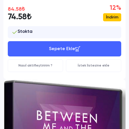
12%
84.58₺
74.58₺
İndirim
Stokta
Sepete Ekle
Nasıl aktifleştiririm ?
İstek listesine ekle