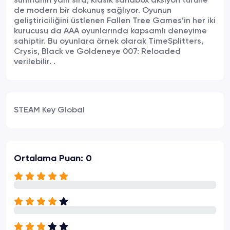
sunmanın yanı sıra, klasik sandbox aksiyon türüne
de modern bir dokunuş sağlıyor. Oyunun
geliştiriciliğini üstlenen Fallen Tree Games’in her iki
kurucusu da AAA oyunlarında kapsamlı deneyime
sahiptir. Bu oyunlara örnek olarak TimeSplitters,
Crysis, Black ve Goldeneye 007: Reloaded
verilebilir. .
STEAM Key Global
Ortalama Puan: 0