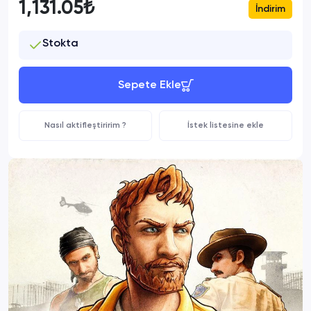
1,131.05₺
İndirim
Stokta
Sepete Ekle
Nasıl aktifleştiririm ?
İstek listesine ekle