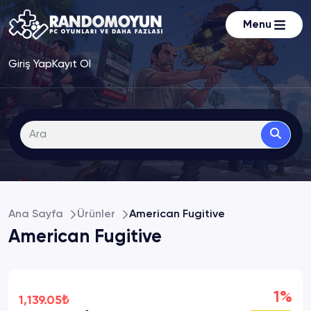
Menu
Giriş Yap
Kayıt Ol
Ana Sayfa
Ürünler
American Fugitive
American Fugitive
1%
1,139.05₺