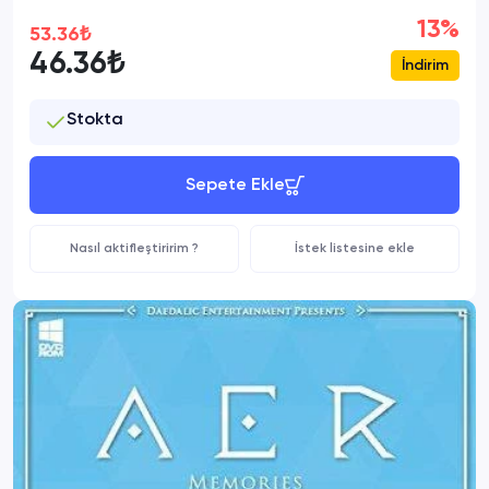
13%
53.36₺
46.36₺
İndirim
Stokta
Sepete Ekle
Nasıl aktifleştiririm ?
İstek listesine ekle